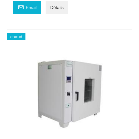

Email
Détails
chaud