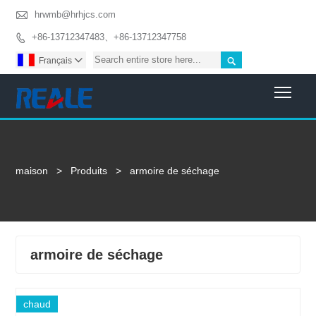

hrwmb@hrhjcs.com
+86-13712347483、+86-13712347758


Français

Togg
maison
>
Produits
>
armoire de séchage
armoire de séchage
chaud