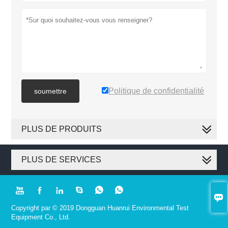
Politique de confidentialité
soumettre
PLUS DE PRODUITS
PLUS DE SERVICES







Copyright par © 2019 Dongguan Huanrui Environmental Test
Equipment Co., Ltd.