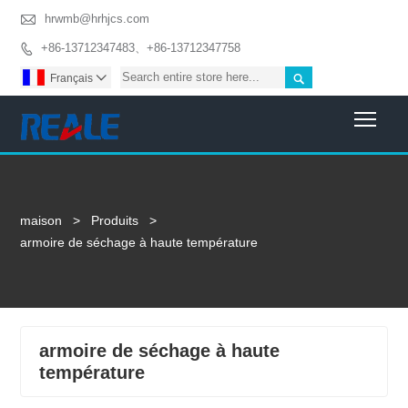

hrwmb@hrhjcs.com
+86-13712347483、+86-13712347758


Français

Togg
maison
>
Produits
>
armoire de séchage à haute température
armoire de séchage à haute
température