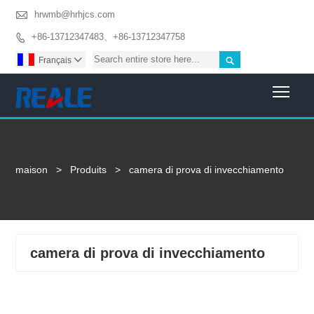

hrwmb@hrhjcs.com
+86-13712347483、+86-13712347758


Français

Togg
maison
>
Produits
>
camera di prova di invecchiamento
camera di prova di invecchiamento