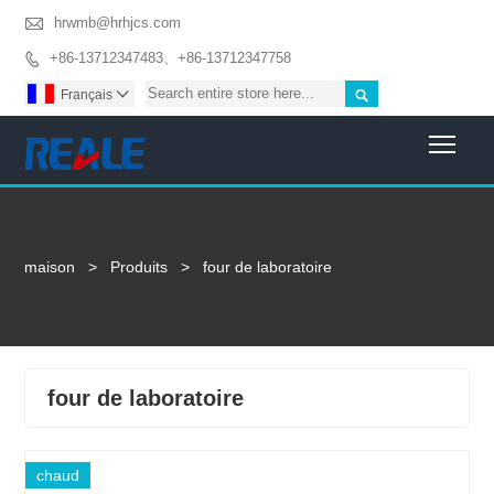

hrwmb@hrhjcs.com
+86-13712347483、+86-13712347758


Français

Togg
maison
>
Produits
>
four de laboratoire
four de laboratoire
chaud