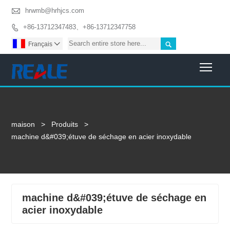

hrwmb@hrhjcs.com
+86-13712347483、+86-13712347758


Français

Togg
maison
>
Produits
>
machine d&#039;étuve de séchage en acier inoxydable
machine d&#039;étuve de séchage en
acier inoxydable