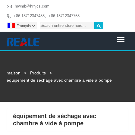

hrwmb@hrhjcs.com
+86-13712347483、+86-13712347758


Français

Togg
maison
>
Produits
>
équipement de séchage avec chambre à vide à pompe
équipement de séchage avec
chambre à vide à pompe