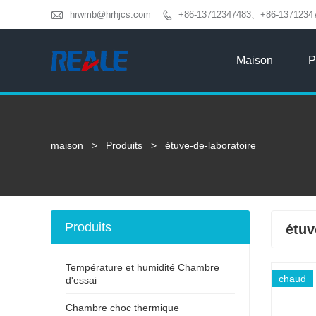

hrwmb@hrhjcs.com
+86-13712347483、+86-1371234

Maison
P
maison
>
Produits
>
étuve-de-laboratoire
Produits
étuv
Température et humidité Chambre
chaud
d'essai
Chambre choc thermique