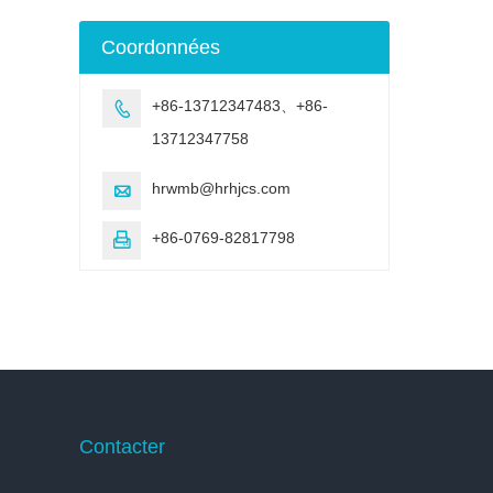
Coordonnées
+86-13712347483、+86-

13712347758
hrwmb@hrhjcs.com

+86-0769-82817798

Contacter