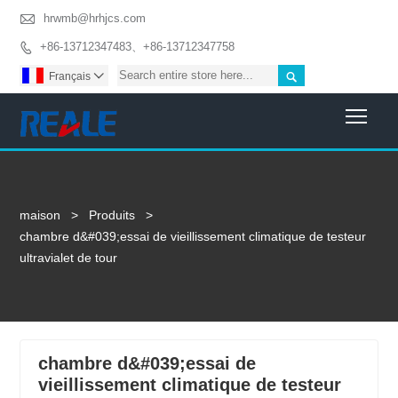

hrwmb@hrhjcs.com
+86-13712347483、+86-13712347758


Français

Togg
maison
>
Produits
>
chambre d&#039;essai de vieillissement climatique de testeur
ultravialet de tour
chambre d&#039;essai de
vieillissement climatique de testeur