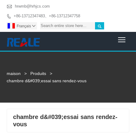

hrwmb@hrhjcs.com
+86-13712347483、+86-13712347758


Français

Togg
maison
>
Produits
>
chambre d&#039;essai sans rendez-vous
chambre d&#039;essai sans rendez-
vous