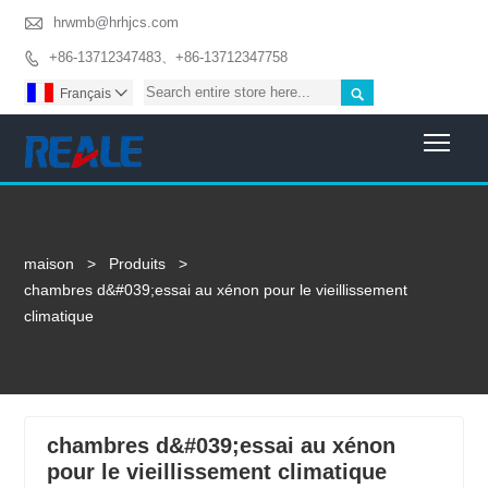

hrwmb@hrhjcs.com
+86-13712347483、+86-13712347758


Français

Togg
maison
>
Produits
>
chambres d&#039;essai au xénon pour le vieillissement
climatique
chambres d&#039;essai au xénon
pour le vieillissement climatique