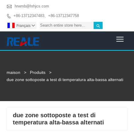

hrwmb@hrhjcs.com
+86-13712347483、+86-13712347758


Français

Togg
maison
>
Produits
>
due zone sottoposte a test di temperatura alta-bassa alternati
due zone sottoposte a test di
temperatura alta-bassa alternati