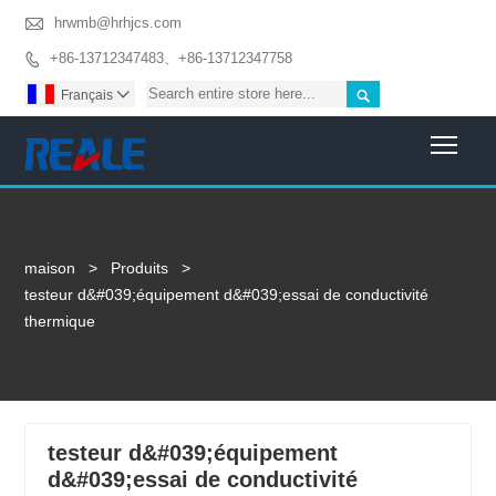

hrwmb@hrhjcs.com
+86-13712347483、+86-13712347758


Français

Togg
maison
>
Produits
>
testeur d&#039;équipement d&#039;essai de conductivité
thermique
testeur d&#039;équipement
d&#039;essai de conductivité