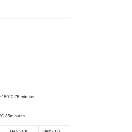
C~150°C 75 minutes
°C 85minutes
DANS
100
DANS
100