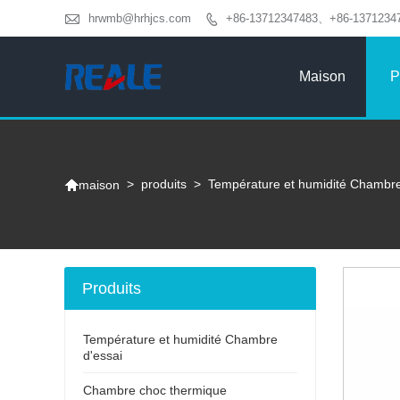

hrwmb@hrhjcs.com
+86-13712347483、+86-1371234

Maison
P

>
produits
>
Température et humidité Chambre
maison
Produits
Température et humidité Chambre
d'essai
Chambre choc thermique