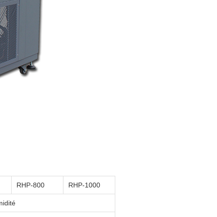
RHP-
800
RHP-
1000
midité