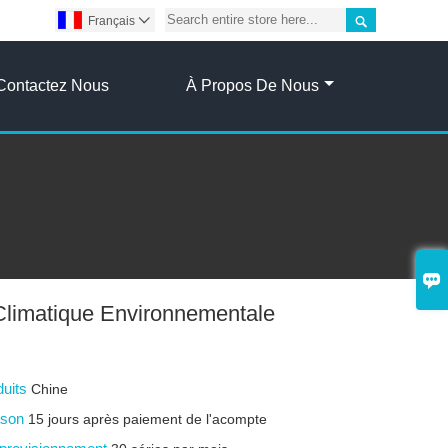

Français

Contactez Nous
À Propos De Nous

limatique Environnementale
duits
Chine
aison
15 jours après paiement de l'acompte