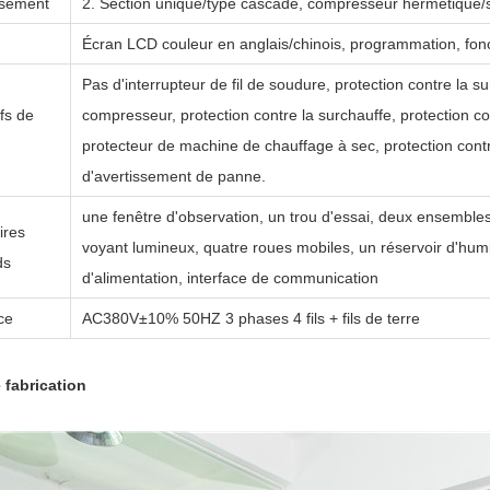
ssement
2. Section unique/type cascade, compresseur hermétique/
Écran LCD couleur en anglais/chinois, programmation, fo
Pas d'interrupteur de fil de soudure, protection contre la su
ifs de
compresseur, protection contre la surchauffe, protection co
protecteur de machine de chauffage à sec, protection con
d'avertissement de panne.
une fenêtre d'observation, un trou d'essai, deux ensembles
ires
voyant lumineux, quatre roues mobiles, un réservoir d'humi
ds
d'alimentation, interface de communication
ce
AC380V±10% 50HZ 3 phases 4 fils + fils de terre
e fabrication