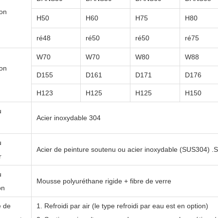
on
H
50
H
60
H
75
H
80
ré
48
ré
50
ré
50
ré
75
W70
W70
W80
W88
on
D155
D161
D171
D176
H123
H125
H125
H150
u
Acier inoxydable 304
u
Acier de peinture soutenu ou acier inoxydable (SUS304)
.
S
r
u
Mousse polyuréthane rigide + fibre de verre
on
 de
1. Refroidi par air (le type refroidi par eau est en option)