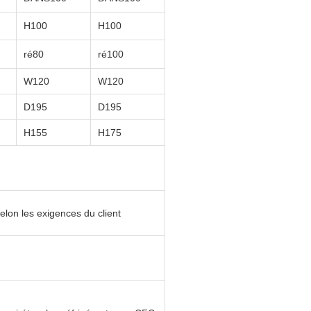
H
100
H
100
ré
80
ré
100
W120
W120
D195
D195
H155
H175
elon les exigences du client