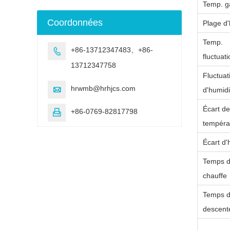
Temp. 
Coordonnées
Plage d'
Temp.
+86-13712347483、+86-

fluctuat
13712347758
Fluctuat
hrwmb@hrhjcs.com

d'humidi
Écart de
+86-0769-82817798

tempéra
Écart d'
Temps 
chauffe
Temps 
descent