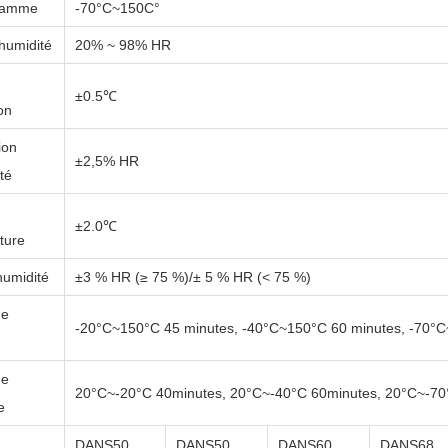
gamme
-70°C~150C°
humidité
20% ~ 98% HR
±0.5℃
ion
ion
±2,5% HR
té
±2.0℃
ture
humidité
±3 % HR (≥ 75 %)/± 5 % HR (< 75 %)
de
-20°C~150°C
45 minutes, -40°C~150°C
60 minutes, -70°
de
20°C~-20°C 40minutes, 20°C~-40°C 60minutes, 20°C~-70
e
DANS
50
DANS
50
DANS
60
DANS
68