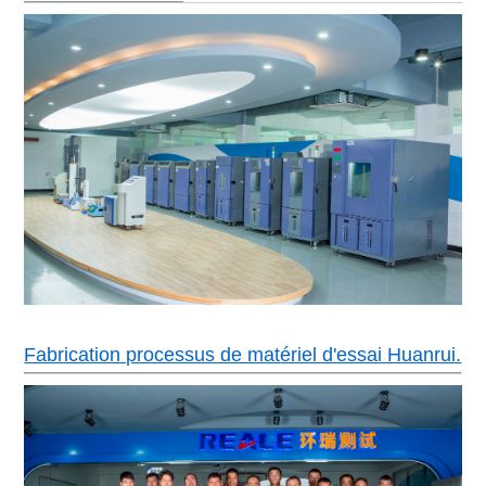
Écran LCD couleur en anglais/chinois, progra
Manette
fonction de communication
Pas d'interrupteur de fil de soudure, protection
surchauffe et la surintensité du compresseur, p
contre la surchauffe, protection contre les sur
Dispositifs de sécurité
du ventilateur, protecteur de machine de chauf
sec, protection contre le manque d'eau, systè
d'avertissement de panne.
Puissance
AC380±10% 50HZ 3 phases 4 fils + fils de terr
Fabrication processus de matériel d'essai Huanrui.