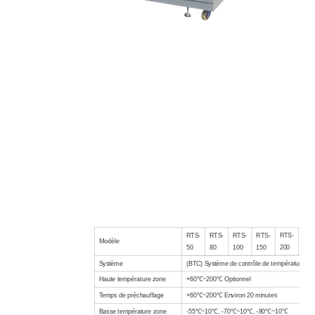
RTS-
RTS-
RTS-
RTS-
RTS-
RTS
Modèle
50
80
100
150
200
300
Système
(BTC) Système de contrôle de température équ
Haute température
zone
+60℃~200℃
Optionnel
Temps de préchauffage
+60℃~200℃ Environ 20 minutes
Basse température
zone
-55℃~10℃, -70℃~10℃, -80℃~10℃