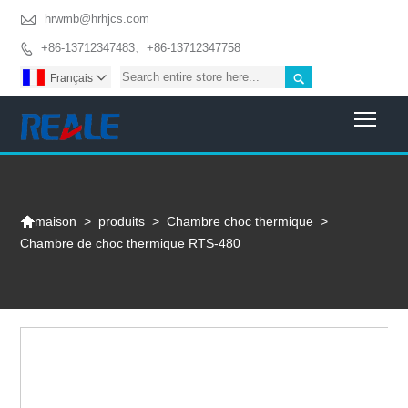

hrwmb@hrhjcs.com
+86-13712347483、+86-13712347758


Français

Togg

>
produits
>
Chambre choc thermique
>
maison
Chambre de choc thermique RTS-480