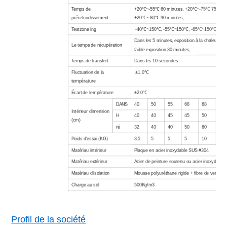
Temps de
+20℃~-55℃ 60 minutes, +20℃~-75℃ 75 minu
prérefroidissement
+20℃~-80℃ 90 minutes,
Test
zone ing
-40℃~150℃, -55℃~150℃, -65℃~150℃
Dans les 5 minutes, exposition à la chaleur 30
Le temps de récupération
faible exposition 30 minutes,
Temps de transfert
Dans les 10 secondes
Fluctuation de la
±1.0℃
température
Écart de température
±2.0℃
DANS
40
50
55
68
68
80
Intérieur
dimension
H
40
40
45
45
50
50
(cm)
ré
32
40
40
50
60
75
Poids d'essai (KG)
3.5
5
5
5
10
12
Matériau intérieur
Plaque en acier inoxydable SUS #304
Matériau extérieur
Acier de peinture soutenu ou acier inoxydable
Matériau d'isolation
Mousse polyuréthane rigide + fibre de verre
Charge au sol
500Kg/m3
Refroidi par air (le type refroidi par eau est en 
Système de refrigération
Type cascade, compresseur hermétique/semi-
réfrigérant sans CFC
Profil de la société