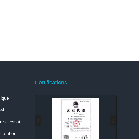
Certifications
ique
ai
e d''essai
Chamber