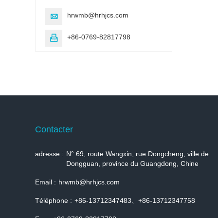
hrwmb@hrhjcs.com

+86-0769-82817798

Contacter
adresse :
N° 69, route Wangxin, rue Dongcheng, ville de
Dongguan, province du Guangdong, Chine
Email :
hrwmb@hrhjcs.com
Téléphone :
+86-13712347483、+86-13712347758