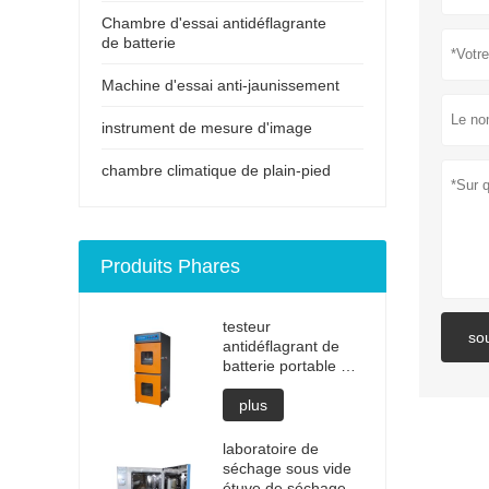
Chambre d'essai antidéflagrante
de batterie
Machine d'essai anti-jaunissement
instrument de mesure d'image
chambre climatique de plain-pied
Produits Phares
testeur
so
antidéflagrant de
batterie portable de
haute qualité pour
ordinateur portable
plus
test de dynamitage
au lithium testeur
laboratoire de
d'explosion testeurs
séchage sous vide
de batterie prix de
étuve de séchage