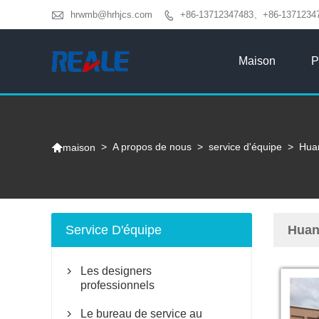

hrwmb@hrhjcs.com
+86-13712347483、+86-1371234

Maison
P

>
A propos de nous
>
service d'équipe
>
Huan
maison
Service D'équipe
Huan
Les designers

professionnels
Le bureau de service au
