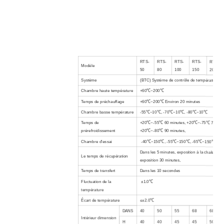
RTS-
RTS-
RTS-
RTS-
RTS-
Modèle
50
80
100
150
200
Système
(BTC) Système de contrôle de température éq
Chambre haute température
+60℃~200℃
Temps de préchauffage
+60℃~200℃ Environ 20 minutes
Chambre basse température
-55℃~10℃, -70℃~10℃, -80℃~10℃
Temps de
+20℃~-55℃ 60 minutes, +20℃~-75℃ 75 min
prérefroidissement
+20℃~-80℃ 90 minutes,
Chambre d'essai
-40℃~150℃, -55℃~150℃, -65℃~150℃
Dans les 5 minutes, exposition à la chaleur 30
Le temps de récupération
exposition 30 minutes,
Temps de transfert
Dans les 10 secondes
Fluctuation de la
±1.0℃
température
Écart de température
≤±2.0℃
DANS
40
50
55
68
68
Intérieur
dimension
H
40
40
45
45
50