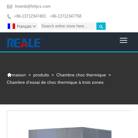

hrwmb@hrhjcs.com
+86-13712347483、+86-13712347758


Français

Togg

>
produits
>
Chambre choc thermique
>
maison
Chambre d'essai de choc thermique à trois zones