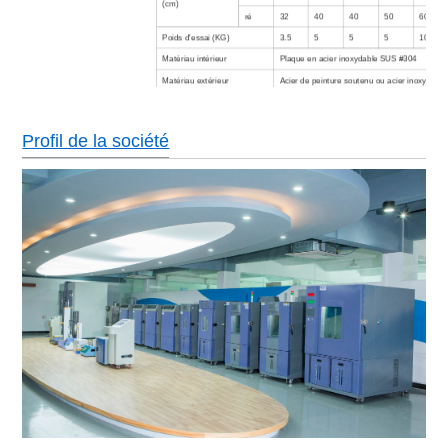
(cm)
ré
32
40
40
50
60
Poids d'essai (KG)
3.5
5
5
5
10
Matériau intérieur
Plaque en acier inoxydable SUS #304
Matériau extérieur
Acier de peinture soutenu ou acier inoxydabl
Matériau d'isolation
Mousse polyuréthane rigide + fibre de verre
Charge portante au sol
500Kg/m3
Profil de la société
Refroidi par air (le type refroidi par eau est en
Système de refrigération
Type cascade, compresseur hermétique/semi
réfrigérant sans CFC
Écran LCD couleur en anglais/chinois, progra
Manette
de communication
Pas d'interrupteur de fil de soudure, protectio
surchauffe et la surintensité du compresseur, 
Dispositifs de sécurité
la surchauffe, protection contre les surcharges
protecteur de machine de chauffage à sec, pro
manque d'eau, système d'avertissement de p
Puissance
AC380±10% 50HZ 3 phases 4 fils + fils de ter