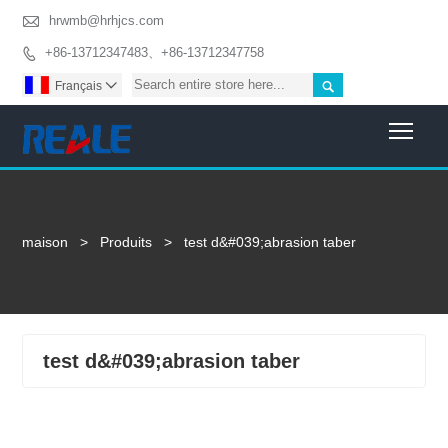

hrwmb@hrhjcs.com
+86-13712347483、+86-13712347758


Français

Togg
maison
>
Produits
>
test d&#039;abrasion taber
test d&#039;abrasion taber