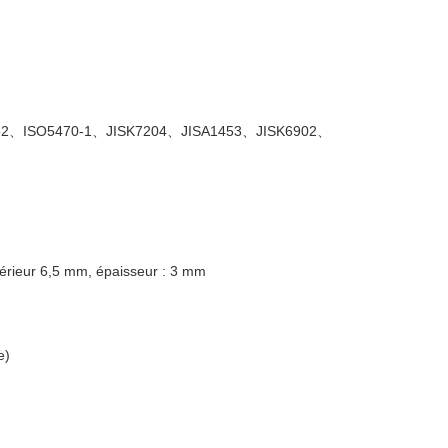
、ISO5470-1、JISK7204、JISA1453、JISK6902、
térieur 6,5 mm, épaisseur : 3 mm
e)