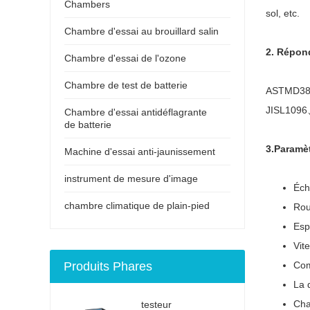
Chambers
sol, etc.
Chambre d'essai au brouillard salin
2. Répon
Chambre d'essai de l'ozone
Chambre de test de batterie
ASTMD38
JISL109
Chambre d'essai antidéflagrante
de batterie
3.Paramèt
Machine d'essai anti-jaunissement
instrument de mesure d'image
Éch
chambre climatique de plain-pied
Rou
Esp
Vit
Produits Phares
Com
La 
Cha
testeur