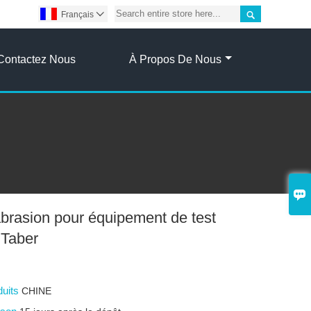

Français

Contactez Nous
À Propos De Nous

abrasion pour équipement de test
 Taber
duits
CHINE