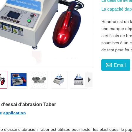
Le délai de livr
La capacité da
Huanrui est un f
une marque dép
certificats de b
soumises à un co
de test peut four

Email
d'essai d'abrasion Taber
e
application
 d'essai d'abrasion Taber est utilisée pour tester les plastiques, le papi