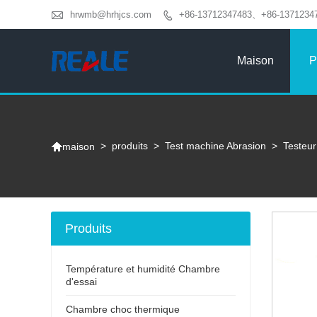

hrwmb@hrhjcs.com
+86-13712347483、+86-1371234

Maison
P

>
produits
>
Test machine Abrasion
>
Testeur
maison
Produits
Température et humidité Chambre
d'essai
Chambre choc thermique