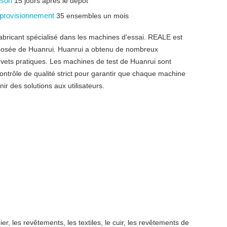
aison
15 jours après le dépôt
pprovisionnement
35 ensembles un mois
abricant spécialisé dans les machines d'essai. REALE est
osée de Huanrui. Huanrui a obtenu de nombreux
revets pratiques. Les machines de test de Huanrui sont
ntrôle de qualité strict pour garantir que chaque machine
nir des solutions aux utilisateurs.
er, les revêtements, les textiles, le cuir, les revêtements de