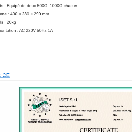
ds : Equipé de deux 500G, 1000G chacun
ume : 400 × 280 × 290 mm
ds : 20kg
mentation : AC 220V 50Hz 1A
at CE