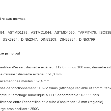
dre aux normes
84、ASTMD1175、ASTMD1044、ASTMD4060、TAPPIT476、ISO9352
6、JISK6964、DIN52347、DIN53109、DIN53754、DIN53799
re principal
antillon d'essai : diamètre extérieur 112,8 mm ou 100 mm, diamètre in
e d'usure : diamètre extérieur 51,8 mm
acement des meules : 52,4 mm
esse de fonctionnement : 10-72 tr/min (affichage réglable et commutabl
pteur : affichage numérique à LED, dénombrable : 0-9999 fois
distance entre l'échantillon et le tube d'aspiration : 3 mm (réglable)
rge bras oscillant : 250G