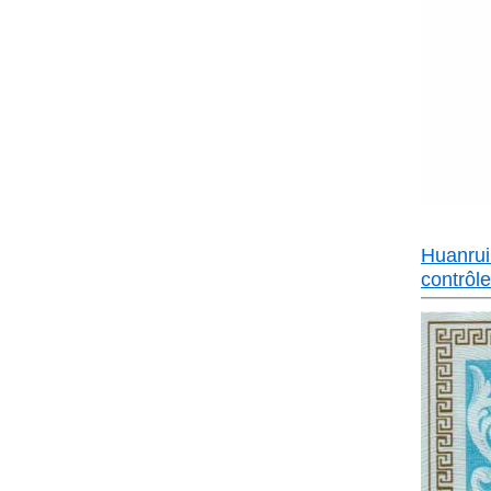
Huanrui
contrôl