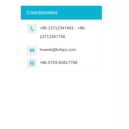
Coordonnées
+86-13712347483、+86-

13712347758
hrwmb@hrhjcs.com

+86-0769-82817798
