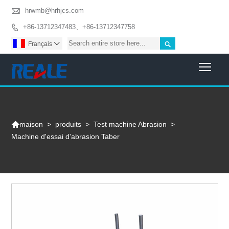

hrwmb@hrhjcs.com
+86-13712347483、+86-13712347758


Français

Togg

>
produits
>
Test machine Abrasion
>
maison
Machine d'essai d'abrasion Taber